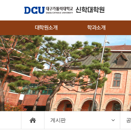
신학대학원
대학원소개
학과소개
대학원장 인사말
신학과
입
연혁
신
교수진
편
캠
게시판