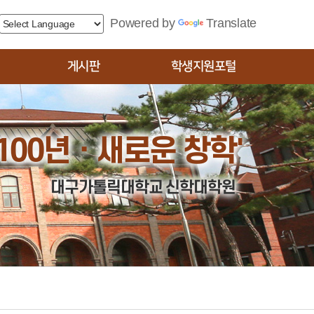
Powered by
Translate
게시판
학생지원포털
공지사항
학생
묻고답하기
 100년ㆍ새로운 창학'
대구가톨릭대학교 신학대학원