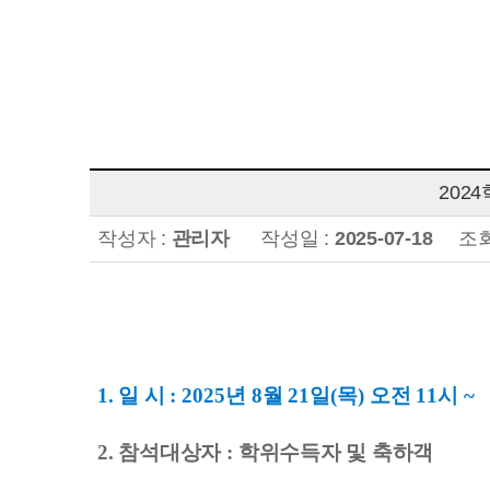
202
작성자 :
관리자
작성일 :
2025-07-18
조회
1. 일 시
: 2025
년
8
월
21
일
(
목
)
오전
11
시
~
2. 참석대상자
:
학위수득자 및 축하객