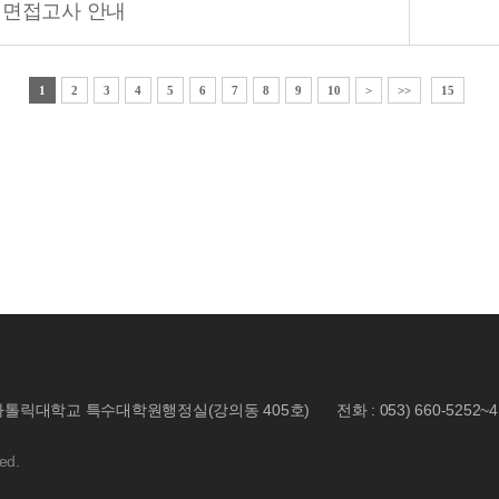
 면접고사 안내
1
2
3
4
5
6
7
8
9
10
>
>>
15
 대구가톨릭대학교 특수대학원행정실(강의동 405호)
전화 : 053) 660-5252~4
ed.