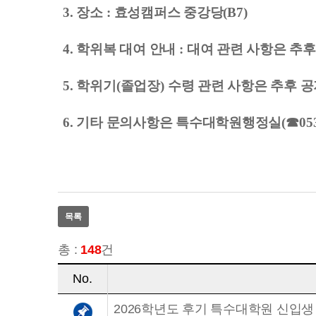
3. 장소
:
효성캠퍼스 중강당
(B7)
4. 학위복 대여 안내
:
대여 관련 사항은 추후
5. 학위기
(
졸업장
)
수령 관련 사항은 추후 
6. 기타 문의사항은 특수대학원행정실
(
☎
05
목록
총 :
148
건
No.
2026학년도 후기 특수대학원 신입생