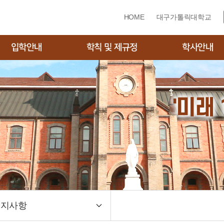
HOME
대구가톨릭대학교
입학안내
학칙 및 제규정
학사안내
학자료실(모집요강)
학칙 및 제규정
학사일정
입학 입시전형
수강신청·졸업학점·
증
'미래
입학 입시전형
장학제도
퍼스안내도
휴·복학·재입학·자퇴
종합시험
학위논문
학위논문대체
양식자료실
공지사항