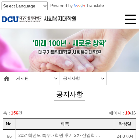
Powered by
Translate
사회복지대학원
'미래 100년ㆍ새로운 창학'
대구가톨릭대학교 사회복지대학원
게시판
공지사항
공지사항
총 :
156
건
페이지 :
10
/16
No.
제목
작성일
2024학년도 특수대학원 후기 2차 신입학 및 후기 편입학 면접고사 안내
66
24.07.04