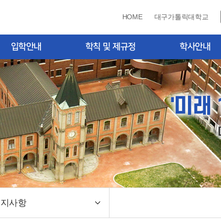
HOME
대구가톨릭대학교
입학안내
학칙 및 제규정
학사안내
학자료실(모집요강)
학칙 및 제규정
학사일정
입학 입시전형
수강신청·졸업학점·
증
'미래
입학 입시전형
장학제도
퍼스안내도
휴·복학·재입학·자퇴
종합시험
학위논문
학위논문대체
양식자료실
공지사항