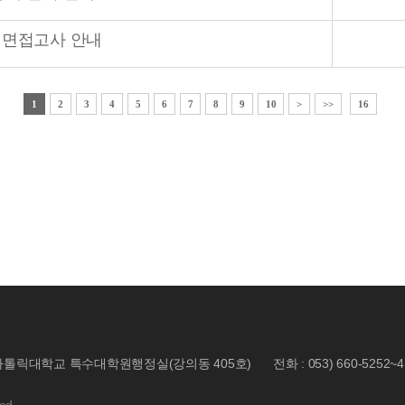
 면접고사 안내
1
2
3
4
5
6
7
8
9
10
>
>>
16
 대구가톨릭대학교 특수대학원행정실(강의동 405호)
전화 : 053) 660-5252~4
ed.