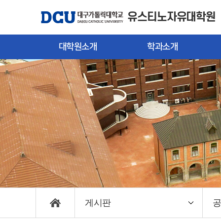
유스티노자유대학원
대학원소개
학과소개
대학원장 인사말
인문학과
입
대학원 소개
한국어교육학과
신
연혁
편
교수진
캠
게시판