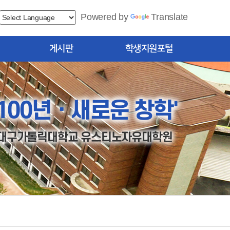
Powered by
Translate
게시판
학생지원포털
공지사항
학생
묻고답하기
 100년ㆍ새로운 창학'
대구가톨릭대학교 유스티노자유대학원