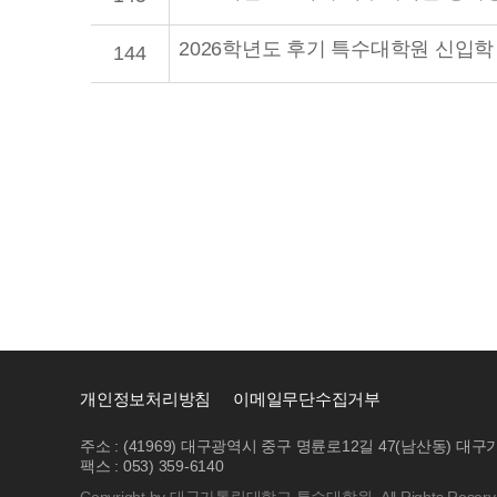
2026학년도 후기 특수대학원 신입학
144
개인정보처리방침
이메일무단수집거부
주소 : (41969) 대구광역시 중구 명륜로12길 47(남산동)
팩스 : 053) 359-6140
Copyright by 대구가톨릭대학교 특수대학원. All Rights Reserv