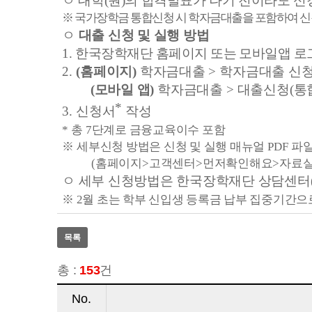
ㅇ
대학
(
원
)
의 합격발표가 나기 전이라도 신
※
국가장학금 통합신청 시 학자금대출을 포함하여 신청
ㅇ
대출 신청 및 실행 방법
1.
한국장학재단 홈페이지 또는 모바일앱 로
2.
(
홈페이지
)
학자금대출
>
학자금대출 신
(
모바일 앱
)
학자금대출
>
대출신청
(
통
*
3.
신청서
작성
*
총
7
단계로 금융교육이수 포함
※
세부신청 방법은 신청 및 실행 매뉴얼
PDF
파일
(
홈페이지
>
고객센터
>
먼저확인해요
>
자료
ㅇ 세부 신청방법은 한국장학재단 상담센터
※
2
월 초는 학부 신입생 등록금 납부 집중기간
목록
총 :
153
건
No.