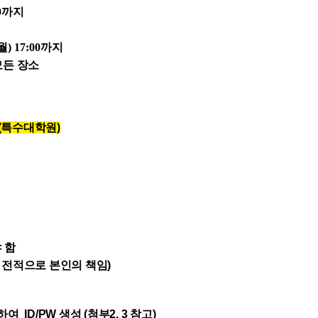
0
까지
(월
)
17:00
까지
든 장소
청(특수대학원)
 함
전적으로 본인의 책임)
 ID/PW 생성 (
첨부2, 3 참고
)