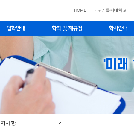
HOME
대구가톨릭대학교
입학안내
학칙 및 제규정
학사안내
학자료실(모집요강)
학칙 및 제규정
학사일정
입학 입시전형
수강신청·졸업학점·
증
'미래
입학 입시전형
장학제도
퍼스안내도
휴·복학·재입학·자퇴
종합시험
학위논문
학위논문대체
양식자료실
공지사항