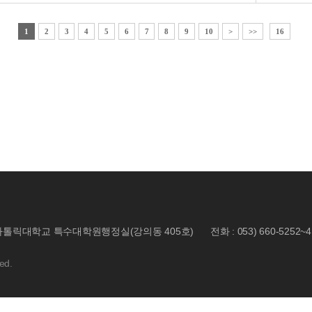
1
2
3
4
5
6
7
8
9
10
>
>>
16
 대구가톨릭대학교 특수대학원행정실(강의동 405호)
전화 : 053) 660-5252~4
ed.