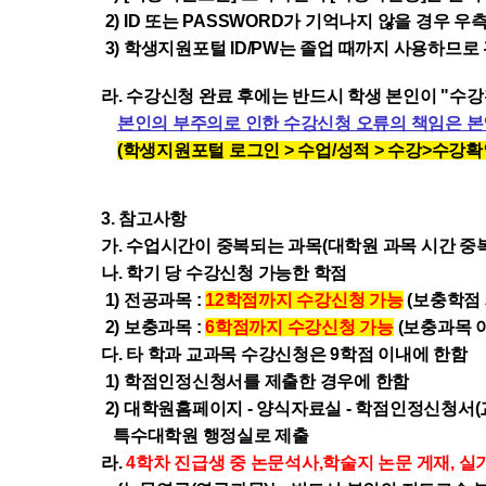
2) ID 또는 PASSWORD가 기억나지 않을 경우
우측
3) 학생지원포털 ID/PW는 졸업 때까지 사용하므로
라. 수강신청 완료 후에는 반드시 학생 본인이 "
본인의 부주의로 인한 수강신청 오류의 책임은 
(학생지원포털 로그인 > 수업/성적 > 수강>수강
3. 참고사항
가. 수업시간이 중복되는 과목(대학원 과목 시간 중
나. 학기 당 수강신청 가능한 학점
1) 전공과목 :
12
학점까지 수강신청 가능
(보충학점 
2) 보충과목 :
6학점까지 수강신청 가능
(보충과목 
다
. 타 학과 교과목 수강신청은
9학점
이내에 한함
1) 학점인정신청서를 제출한 경우에 한함
2) 대학원홈페이지 - 양식자료실 - 학점인정신청서(
특수대학원 행정실
로 제출
라.
4학차 진급생 중
논문석사,학술지 논문 게재, 실