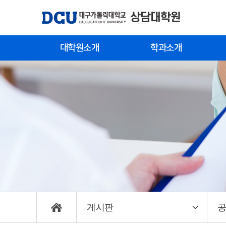
상담대학원
대학원소개
학과소개
대학원장 인사말
상담학과
입
연혁
신
교수진
편
캠
게시판