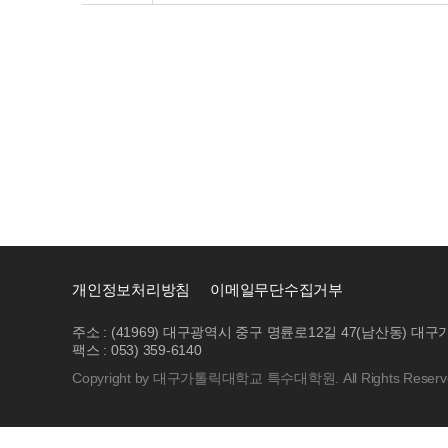
개인정보처리방침
이메일무단수집거부
주소 : (41969) 대구광역시 중구 명륜로12길 47(남산동)
팩스 : 053) 359-6140
Copyright by 대구가톨릭대학교 특수대학원. All Rights Reserv