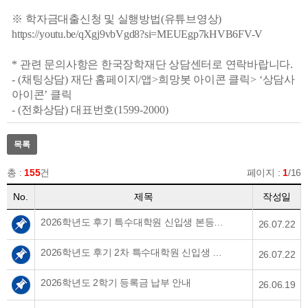
※
학자금대출신청 및 실행방법
(
유튜브영상
)
https://youtu.be/qXgj9vbVgd8?si=MEUEgp7kHVB6FV-V
*
관련 문의사항은 한국장학재단 상담센터로 연락바랍니다
.
- (
채팅상담
)
재단 홈페이지
/
앱
>
희망봇 아이콘 클릭
> ‘
상담사
아이콘
’
클릭
- (
전화상담
)
대표번호
(1599-2000)
목록
총 :
155
건
페이지 :
1
/16
No.
제목
작성일
2026학년도 후기 특수대학원 신입생 본등록금 납부 안내
26.07.22
2026학년도 후기 2차 특수대학원 신입생 합격자 발표 안내
26.07.22
2026학년도 2학기 등록금 납부 안내
26.06.19