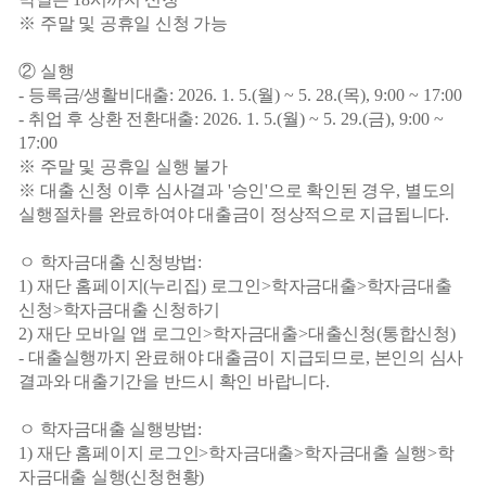
※
주말 및 공휴일 신청 가능
②
실행
-
등록금
/
생활비대출
: 2026. 1. 5.(
월
) ~ 5. 28.(
목
), 9:00 ~ 17:00
-
취업 후 상환 전환대출
: 2026. 1. 5.(
월
) ~ 5. 29.(
금
), 9:00 ~
17:00
※
주말 및 공휴일 실행 불가
※
대출 신청 이후 심사결과
'
승인
'
으로 확인된 경우
,
별도의
실행절차를 완료하여야 대출금이 정상적으로 지급됩니다
.
ㅇ 학자금대출 신청방법
:
1)
재단 홈페이지
(
누리집
)
로그인
>
학자금대출
>
학자금대출
신청
>
학자금대출 신청하기
2)
재단 모바일 앱 로그인
>
학자금대출
>
대출신청
(
통합신청
)
-
대출실행까지 완료해야 대출금이 지급되므로
,
본인의 심사
결과와 대출기간을 반드시 확인 바랍니다
.
ㅇ 학자금대출 실행방법
:
1)
재단 홈페이지 로그인
>
학자금대출
>
학자금대출 실행
>
학
자금대출 실행
(
신청현황
)