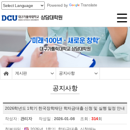
Powered by
Translate
상담대학원
'미래 100년ㆍ새로운 창학'
대구가톨릭대학교 상담대학원
게시판
공지사항
공지사항
2026학년도 1학기 한국장학재단 학자금대출 신청 및 실행 일정 안내
작성자 :
관리자
작성일 :
2026-01-08
조회 :
314
회
첨부파일 :
2026년_1학기_학자금대출_신청매뉴