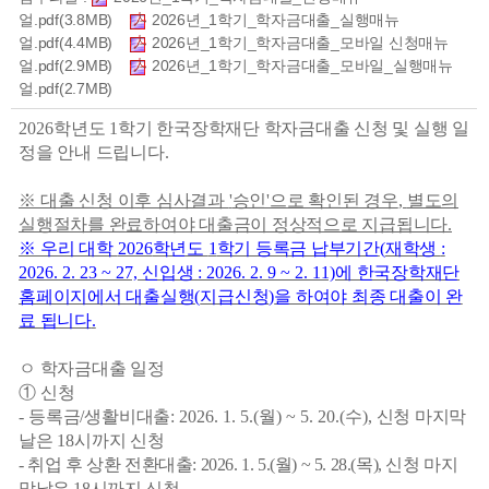
얼.pdf(3.8MB)
2026년_1학기_학자금대출_실행매뉴
얼.pdf(4.4MB)
2026년_1학기_학자금대출_모바일 신청매뉴
얼.pdf(2.9MB)
2026년_1학기_학자금대출_모바일_실행매뉴
얼.pdf(2.7MB)
2026
학년도
1
학기 한국장학재단 학자금대출 신청 및 실행 일
정을 안내 드립니다
.
※
대출 신청 이후 심사결과
'
승인
'
으로 확인된 경우
,
별도의
실행절차를 완료하여야 대출금이 정상적으로 지급됩니다
.
※
우리 대학
2026
학년도
1
학기 등록금 납부기간
(
재학생
:
2026. 2. 23 ~ 27,
신입생
: 2026. 2. 9 ~ 2. 11)
에 한국장학재단
홈페이지에서 대출실행
(
지급신청
)
을 하여야 최종 대출이 완
료 됩니다
.
ㅇ 학자금대출 일정
①
신청
-
등록금
/
생활비대출
: 2026. 1. 5.(
월
) ~ 5. 20.(
수
),
신청 마지막
날은
18
시까지 신청
-
취업 후 상환 전환대출
: 2026. 1. 5.(
월
) ~ 5. 28.(
목
),
신청 마지
막날은
18
시까지 신청