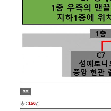
목록
총 :
156
건