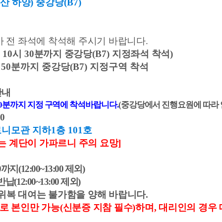
산 하양
)
중강당
(B7)
사 전 좌석에 착석해 주시기 바랍니다
.
10
시
30
분까지 중강당
(B7)
지정좌석 착석)
 50분까지 중강당(B7) 지정구역 착석
안내
0
분까지 지정 구역에 착석바랍니다
.
(
중강당에서 진행요원에 따라 
00
니모관 지하1층 101호
는 계단이 가파르니 주의 요망]
0까지(12:00~13:00 제외)
반납
(12:00~13:00 제외)
위복 대여는 불가함을 양해 바랍니다
.
로 본인만 가능(신분증 지참 필수)하며, 대리인의 경우 