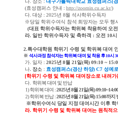
나
.
장소
:
대구가톨릭대학교 효성캠퍼스
(
경
(
효성캠퍼스 안내
:
http://zoomin.cu.ac.kr/
)
다
.
대상
: 2025
년 8
월 석사학위수득자
※
당일 학위수여식 참석 희망자는 모두 행
(
대표 학위수득자는 학위복 착용하여 오전
라. 일반 학위수득자 및 축하객 : 오전 10시
2.
특수대학원 학위기 수령 및 학위복 대여 
※
석사과정 참석자는 학위복 대여 및 착용 후
10
시 3
가
.
일자
:
2025
년
8
월
21
일
(
목
) 09:10 ~ 15:
나
.
장소
:
효성캠퍼스
(
경산 하양
)
C7 성예로
[학위기 수령 및 학위복 대여장소로 내려가
다
.
학위복 대여 및 반납
1)
학위복 대여
:
2025
년
8
월
21일
(
목
) 09:10
~14:0
2)
학위복 반납
:
2025
년
8
월
21
일
(
목
) 15:00
까지 
※
학위수여식 당일 지정 대여시간 이후 학
라.
학위기 수령 및 학위복 대여는 원칙적으