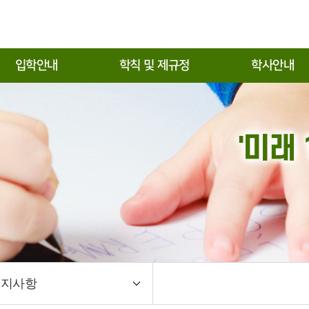
입학안내
학칙 및 제규정
학사안내
학자료실(모집요강)
학칙 및 제규정
학사일정
입학 입시전형
수강신청·졸업학점·
증
'미래
입학 입시전형
장학제도
퍼스안내도
휴·복학·재입학·자퇴
종합시험
학위논문
학위논문대체
양식자료실
공지사항