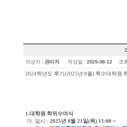
작성자 :
관리자
작성일 :
2025-08-12
조회
2024
학년도 후기
(2025
년 8
월
)
특수대학원 
1.
대학원 학위수여식
가
.
일시
:
2025
년 8
월
21
일
(
목
) 11:00 ~