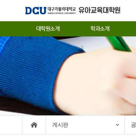
유아교육대학원
대학원소개
학과소개
대학원장 인사말
유아교육학과
입
연혁
신
교수진
편
캠
게시판