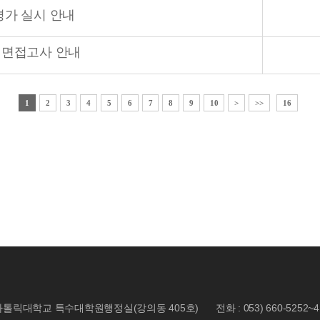
평가 실시 안내
 면접고사 안내
1
2
3
4
5
6
7
8
9
10
>
>>
16
 대구가톨릭대학교 특수대학원행정실(강의동 405호)
전화 : 053) 660-5252~4