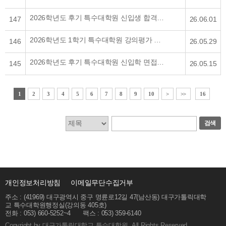
2026학년도 후기 특수대학원 신입생 합격자 발표 및 예치금 납부 안내
147
26.06.01
2026학년도 1학기 특수대학원 강의평가 실시 안내
146
26.05.29
2026학년도 후기 특수대학원 신입학 면접고사 안내
145
26.05.15
1
2
3
4
5
6
7
8
9
10
>
>>
16
검색
개인정보처리방침
이메일무단수집거부
주소 : (41969) 대구광역시 중구 명륜로12길 47(남산동) 대구가톨릭대학
교 특수대학원행정실(강의동 405호)
전화 : 053) 660-5252~4
팩스 : 053) 359-6140
Copyright by 대구가톨릭대학교 특수대학원. All Rights Reserved.