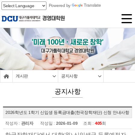
Powered by
Translate
경영대학원
'미래 100년ㆍ새로운 창학'
대구가톨릭대학교 경영대학원
게시판
공지사항
공지사항
2026학년도 1학기 신입생 등록금대출(한국장학재단) 신청 안내사항
작성자 :
관리자
작성일 :
2026-01-09
조회 :
405
회
한국장학재단에서 대학
(
원
)
신입생군 등록예정자