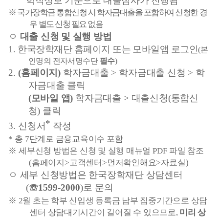
학적정보 기준으로 대출심사가 진행됨
※
국가장학금 통합신청 시 학자금대출을 포함하여 신청한 경
우 별도 신청 필요 없음
ㅇ
대출 신청 및 실행 방법
1.
한국장학재단 홈페이지 또는 모바일앱 로그인
(
본
인명의 전자서명수단
필수
)
2.
(
홈페이지
)
학자금대출
>
학자금대출 신청
>
학
자금대출 클릭
(
모바일 앱
)
학자금대출
>
대출신청
(
통합신
청
)
클릭
*
3.
신청서
작성
*
총
7
단계로 금융교육이수 포함
※
세부신청 방법은 신청 및 실행 매뉴얼
PDF
파일 참조
(
홈페이지
>
고객센터
>
먼저확인해요
>
자료실
)
ㅇ 세부 신청방법은 한국장학재단 상담센터
(
☏
1599-2000
)
로 문의
※
2
월 초는 학부 신입생 등록금 납부 집중기간으로 상담
센터 상담대기시간이 길어질 수 있으므로
,
미리 상