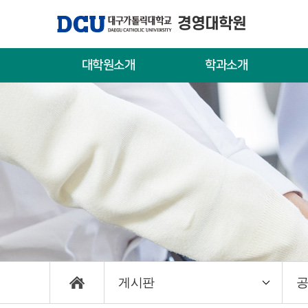
경영대학원
대학원소개
학과소개
대학원장 인사말
글로벌경영학과
입
연혁
창업성장학과
신
교수진
사회적경제학과
편
국방안보학과
캠
게시판