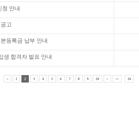
신청 안내
 공고
 본등록금 납부 안내
신입생 합격자 발표 안내
<
1
2
3
4
5
6
7
8
9
10
>
>>
16