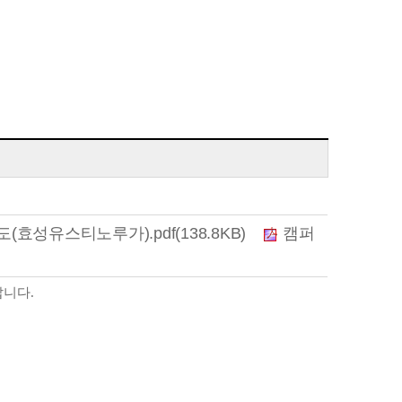
(효성유스티노루가).pdf(138.8KB)
캠퍼
랍니다
.