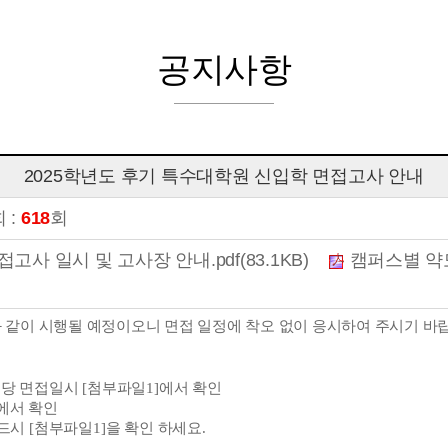
공지사항
2025학년도 후기 특수대학원 신입학 면접고사 안내
 :
618
회
사 일시 및 고사장 안내.pdf(83.1KB)
캠퍼스별 약도
 같이 시행될 예정이오니 면접 일정에 착오 없이 응시하여 주시기 바
당 면접일시
[
첨부파일
1]
에서 확인
에서 확인
반드시
[
첨부파일
1]
을 확인 하세요
.