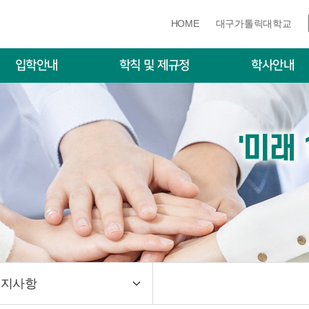
HOME
대구가톨릭대학교
입학안내
학칙 및 제규정
학사안내
학자료실(모집요강)
학칙 및 제규정
학사일정
입학 입시전형
수강신청·졸업학점·
증
'미래
입학 입시전형
장학제도
퍼스안내도
휴·복학·재입학·자퇴
종합시험
학위논문
학위논문대체
양식자료실
공지사항