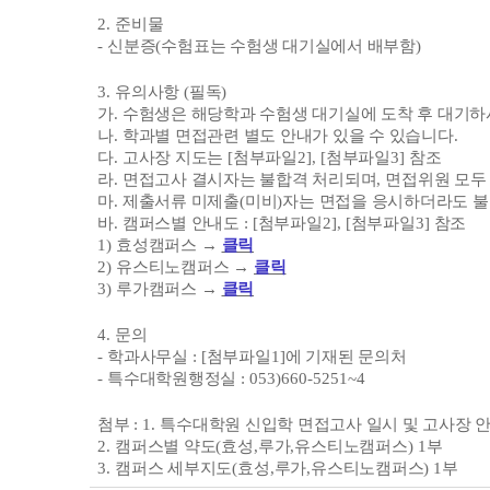
2.
준비물
-
신분증
(
수험표는 수험생 대기실에서 배부함
)
3.
유의사항
(
필독
)
가
.
수험생은 해당학과 수험생 대기실에 도착 후 대기
나
.
학과별 면접관련 별도 안내가 있을 수 있습니다
.
다
.
고사장 지도는
[
첨부파일
2], [
첨부파일
3]
참조
라
.
면접고사 결시자는 불합격 처리되며
,
면접위원 모두
마
.
제출서류 미제출
(
미비
)
자는 면접을 응시하더라도 
바
.
캠퍼스별 안내도
: [
첨부파일
2], [
첨부파일
3]
참조
1)
효성캠퍼스
→
클릭
2)
유스티노캠퍼스
→
클릭
3)
루가캠퍼스
→
클릭
4.
문의
-
학과사무실
: [
첨부파일
1]
에 기재된 문의처
-
특수대학원행정실
: 053)660-5251~4
첨부
: 1.
특수대학원 신입학 면접고사 일시 및 고사장 
2.
캠퍼스별 약도
(
효성
,
루가
,
유스티노캠퍼스
) 1
부
3.
캠퍼스 세부지도
(
효성
,
루가
,
유스티노캠퍼스
) 1
부