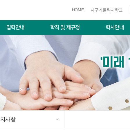
HOME
대구가톨릭대학교
입학안내
학칙 및 제규정
학사안내
학자료실(모집요강)
학칙 및 제규정
학사일정
입학 입시전형
수강신청·졸업학점·
증
'미래
입학 입시전형
장학제도
퍼스안내도
휴·복학·재입학·자퇴
종합시험
학위논문
학위논문대체
양식자료실
공지사항