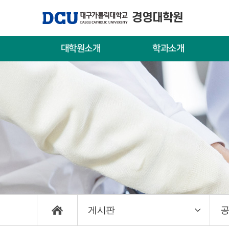
경영대학원
대학원소개
학과소개
대학원장 인사말
글로벌경영학과
입
연혁
창업성장학과
신
교수진
사회적경제학과
편
국방안보학과
캠
게시판