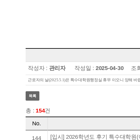
작성자 :
관리자
작성일 :
2025-04-30
조회
근로자의 날(2025.5.1)은 특수대학원행정실 휴무 이오니 양해 바
목록
총 :
154
건
No.
[입시] 2026학년도 후기 특수대학원
144