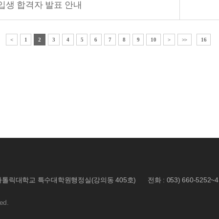
신입생 합격자 발표 안내
<
1
2
3
4
5
6
7
8
9
10
>
>>
16
 대구가톨릭대학교 특수대학원행정실(강의동 405호)
전화 : 053) 660-5252~4
ed.